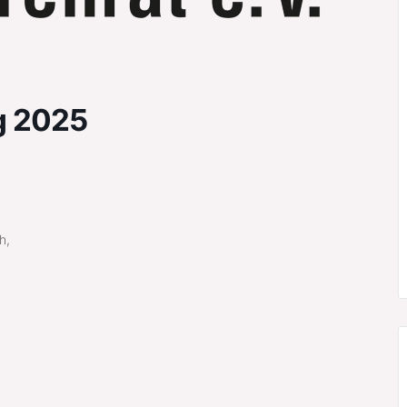
g 2025
h,