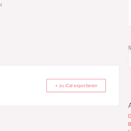
n)
+ zu iCal exportieren
D
B