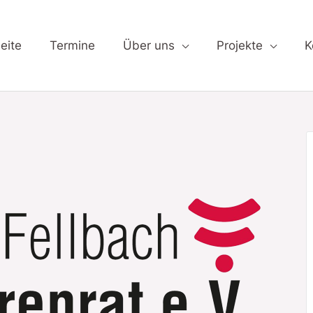
lung 2025
eite
Termine
Über uns
Projekte
K