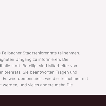
es Fellbacher Stadtseniorenrats teilnehmen.
igneten Umgang zu informieren. Die
le statt. Beteiligt sind Mitarbeiter von
eniorenrats. Sie beantworten Fragen und
. Es wird demonstriert, wie die Teilnehmer mit
lt werden, und vieles andere mehr. Die