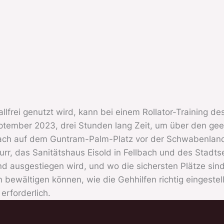
allfrei genutzt wird, kann bei einem Rollator-Training d
ptember 2023, drei Stunden lang Zeit, um über den gee
bach auf dem Guntram-Palm-Platz vor der Schwabenlandhal
rr, das Sanitätshaus Eisold in Fellbach und des Stadts
nd ausgestiegen wird, und wo die sichersten Plätze sind
 bewältigen können, wie die Gehhilfen richtig eingestel
erforderlich.