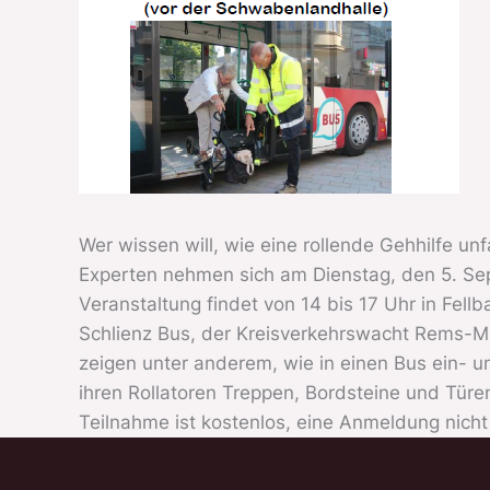
Wer wissen will, wie eine rollende Gehhilfe unf
Experten nehmen sich am Dienstag, den 5. Se
Veranstaltung findet von 14 bis 17 Uhr in Fell
Schlienz Bus, der Kreisverkehrswacht Rems-Mu
zeigen unter anderem, wie in einen Bus ein- u
ihren Rollatoren Treppen, Bordsteine und Türen
Teilnahme ist kostenlos, eine Anmeldung nicht 