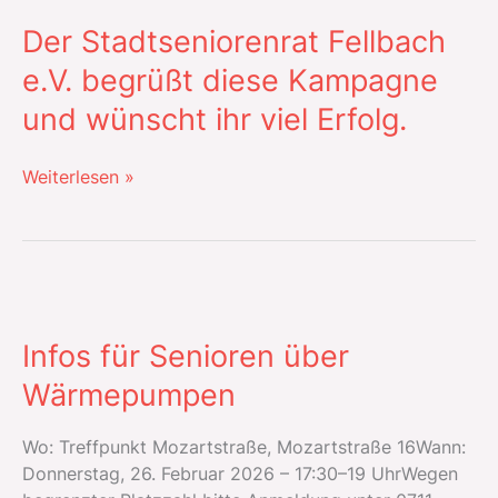
Der Stadtseniorenrat Fellbach
e.V. begrüßt diese Kampagne
und wünscht ihr viel Erfolg.
Der
Weiterlesen »
Stadtseniorenrat
Fellbach
e.V.
begrüßt
diese
Kampagne
Infos für Senioren über
und
Wärmepumpen
wünscht
ihr
viel
Wo: Treffpunkt Mozartstraße, Mozartstraße 16Wann:
Erfolg.
Donnerstag, 26. Februar 2026 – 17:30–19 UhrWegen