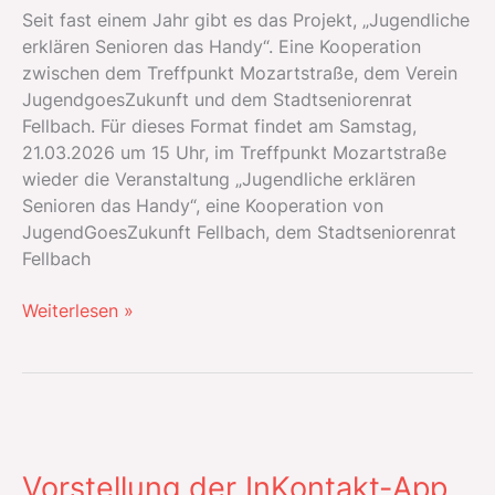
Seit fast einem Jahr gibt es das Projekt, „Jugendliche
erklären Senioren das Handy“. Eine Kooperation
zwischen dem Treffpunkt Mozartstraße, dem Verein
JugendgoesZukunft und dem Stadtseniorenrat
Fellbach. Für dieses Format findet am Samstag,
21.03.2026 um 15 Uhr, im Treffpunkt Mozartstraße
wieder die Veranstaltung „Jugendliche erklären
Senioren das Handy“, eine Kooperation von
JugendGoesZukunft Fellbach, dem Stadtseniorenrat
Fellbach
Erweiterung
Weiterlesen »
des
Formates
Handyberatung
im
Treffpunkt
Mozartstraße
Vorstellung der InKontakt-App