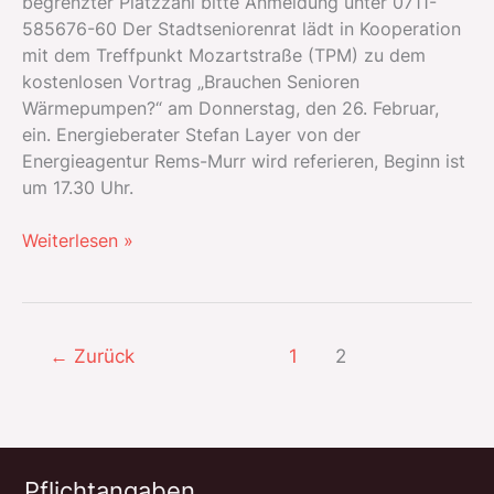
begrenzter Platzzahl bitte Anmeldung unter 0711-
585676-60 Der Stadtseniorenrat lädt in Kooperation
mit dem Treffpunkt Mozartstraße (TPM) zu dem
kostenlosen Vortrag „Brauchen Senioren
Wärmepumpen?“ am Donnerstag, den 26. Februar,
ein. Energieberater Stefan Layer von der
Energieagentur Rems-Murr wird referieren, Beginn ist
um 17.30 Uhr.
Infos
Weiterlesen »
für
Senioren
über
Wärmepumpen
←
Zurück
1
2
Pflichtangaben