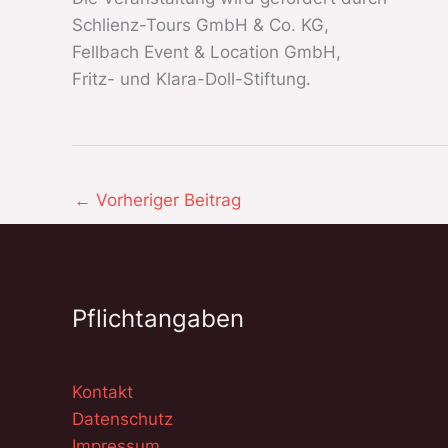
Schlienz-Tours GmbH & Co. KG,
Fellbach Event & Location GmbH,
Fritz- und Klara-Doll-Stiftung.
←
Vorheriger Beitrag
Pflichtangaben
Kontakt
Datenschutz
Impressum