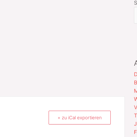
D
B
M
W
V
T
+ zu iCal exportieren
J
F