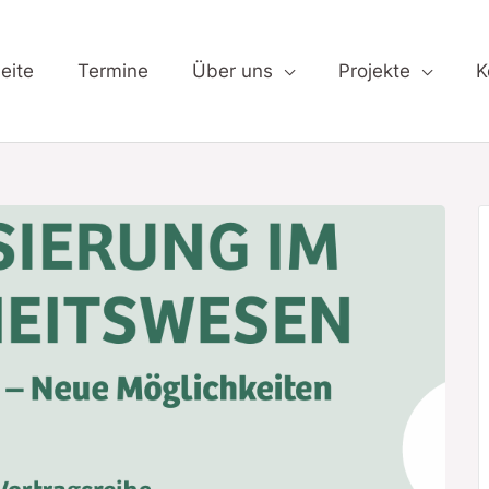
skompetenz – Orientierung in einer digitalen Gesundhei
eite
Termine
Über uns
Projekte
K