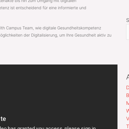
tenakte bis hin zum Umgang mit digitalen
nz ist entscheidend für eine informierte und
alth Campus Team, wie digitale Gesundheitskompetenz
lichkeiten der Digitalisierung, um Ihre Gesundheit aktiv zu
D
B
M
W
V
T