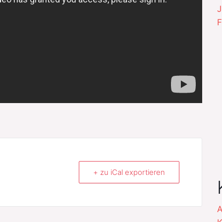
J
F
+ zu iCal exportieren
A