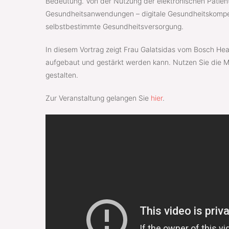
Bedeutung. Von der Nutzung der elektronischen Patien
Gesundheitsanwendungen – digitale Gesundheitskompete
selbstbestimmte Gesundheitsversorgung.
In diesem Vortrag zeigt Frau Galatsidas vom Bosch He
aufgebaut und gestärkt werden kann. Nutzen Sie die Mög
gestalten.
Zur Veranstaltung gelangen Sie
hier
.