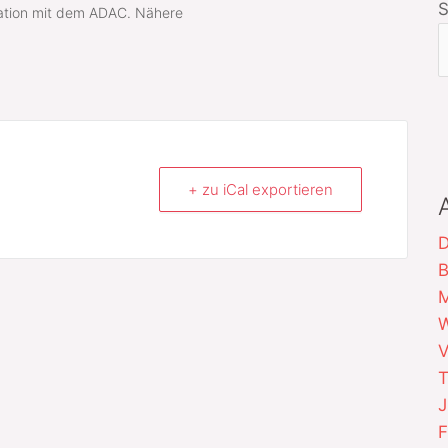
ation mit dem ADAC. Nähere
+ zu iCal exportieren
D
B
M
W
V
T
J
F