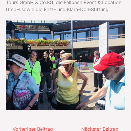
Tours GmbH & Co.KG, die Fellbach Event & Location
GmbH sowie die Fritz- und Klara-Doll-Stiftung.
←
Vorheriger Beitrag
Nächster Beitrag
→