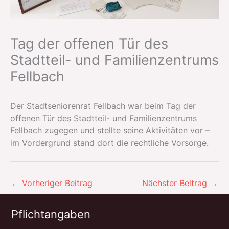
Tag der offenen Tür des
Stadtteil- und Familienzentrums
Fellbach
Der Stadtseniorenrat Fellbach war beim Tag der
offenen Tür des Stadtteil- und Familienzentrums
Fellbach zugegen und stellte seine Aktivitäten vor –
im Vordergrund stand dort die rechtliche Vorsorge.
←
Vorheriger Beitrag
Nächster Beitrag
→
Pflichtangaben